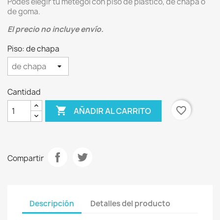
Podes elegir tu metegol con piso de plástico, de chapa o
de goma.
El precio no incluye envío.
Piso: de chapa
Cantidad

favorite_border
AÑADIR AL CARRITO
Compartir
Descripción
Detalles del producto