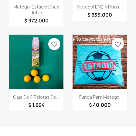
Vista rápida
Vista rápida


Metegol Estadio Línea
Metegol ENE 4 Pisos...
Retro
$ 635.000
$ 972.000
favorite_border
favorite_border
Vista rápida
Vista rápida


Caja De 4 Pelotas De...
Funda Para Metegol
$ 1.694
$ 40.000