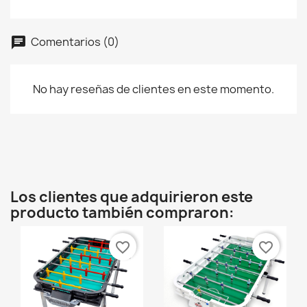
Comentarios (0)
No hay reseñas de clientes en este momento.
×
Crear lista de deseos
Nombre de la lista de deseos
Los clientes que adquirieron este
producto también compraron:
Cancelar
Crear lista de deseos
favorite_border
favorite_border