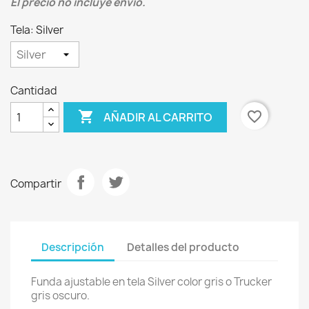
El precio no incluye envío.
Tela: Silver
Cantidad

favorite_border
AÑADIR AL CARRITO
Compartir
Descripción
Detalles del producto
Funda ajustable en tela Silver color gris o Trucker
gris oscuro.