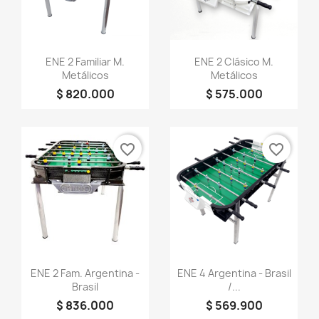
Vista rápida
Vista rápida


ENE 2 Familiar M.
ENE 2 Clásico M.
Metálicos
Metálicos
$ 820.000
$ 575.000
favorite_border
favorite_border
Vista rápida
Vista rápida


ENE 2 Fam. Argentina -
ENE 4 Argentina - Brasil
Brasil
/...
$ 836.000
$ 569.900