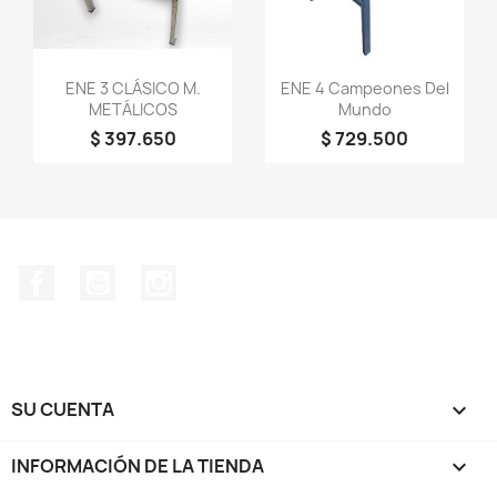
Vista rápida
Vista rápida


ENE 3 CLÁSICO M.
ENE 4 Campeones Del
METÁLICOS
Mundo
$ 397.650
$ 729.500
Facebook
YouTube
Instagram
SU CUENTA

INFORMACIÓN DE LA TIENDA
keyboard_arrow_down