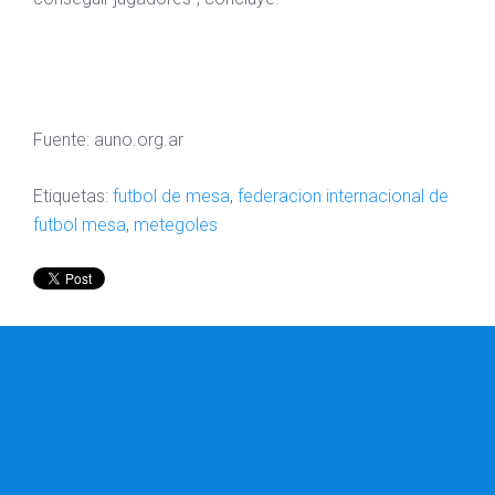
Fuente: auno.org.ar
Etiquetas:
futbol de mesa
,
federacion internacional de
futbol mesa
,
metegoles